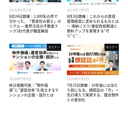
2026年8月2日
2026年7月9日
8月24日開催｜1,000名の声で
8月3日開催｜これからの賃貸
分かった、「賃貸住み替え」の
管理経営に求められるものとは
リアル —業界注目の不動産テ
ー 滞納リスク/督促負担軽減と
ック2社代表が徹底解説
賃料アップを実現する”守
り”と”...
セミナー
セミナー
2026年7月9日
2026年7月8日
終日視聴可能｜”物件価
7月23日開催｜10年後には当た
値”と”運営効率”を両立するマ
り前になる、顔認証の「今」ー
ンションの企画・設計とは
先行導入で実現する、競合物件
との差別化