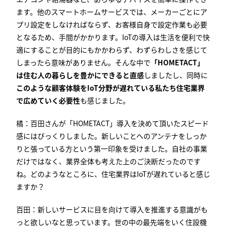
ます。他のスマートホームサービスでは、メーカーごとにア
プリ設定をしなければならず、お客様自身で設定作業も必要
となるため、手間がかかります。
IoT
の導入は生活を便利で快
適にすることが目的にもかかわらず、わずらわしさを感じて
しまったら意味がありません。そんな中で
「HOMETACT」
は住む人の暮らしを豊かにできると直感
しましたし、同時に
このような顧客体験をIoT分野が遅れている私たち住宅業界
で広めていく必要性
も感じました。
橘：百田さんが「
HOMETACT
」導入を決めて頂いたスピード
感にはびっくりしました。新しいことへのアンテナをしっか
りと張っている方という第一印象を受けました。自社の事業
だけではなく、業界全体も考えた上のご決断だったのです
ね。どのようなところに、住宅業界は
IoT
が遅れていると感じ
ますか？
百田：新しいサービスに目を向けて導入を推進する意識がも
っと欲しいなと思っています。世の中の最先端をいく住設機