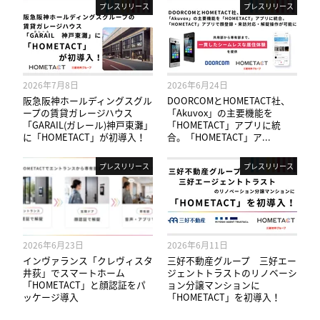
プレスリリース
プレスリリース
2026年7月8日
2026年6月24日
阪急阪神ホールディングスグル
DOORCOMとHOMETACT社、
ープの賃貸ガレージハウス
「Akuvox」の主要機能を
「GARAIL(ガレール)神戸東灘」
「HOMETACT」アプリに統
に「HOMETACT」が初導入！
合。「HOMETACT」ア...
プレスリリース
プレスリリース
2026年6月23日
2026年6月11日
インヴァランス「クレヴィスタ
三好不動産グループ 三好エー
井荻」でスマートホーム
ジェントトラストのリノベーシ
「HOMETACT」と顔認証をパ
ョン分譲マンションに
ッケージ導入
「HOMETACT」を初導入！